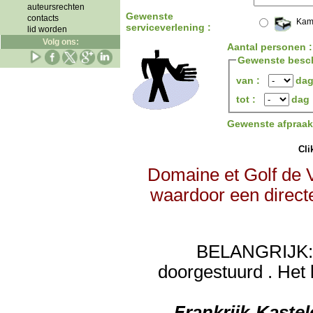
auteursrechten
Gewenste
contacts
Kam
serviceverlening :
lid worden
Volg ons:
Aantal personen 
Gewenste besch
van :
da
tot :
dag
Gewenste afpraa
Clik
Domaine et Golf de V
waardoor een directe
BELANGRIJK: de
doorgestuurd . Het 
Frankrijk-Kaste