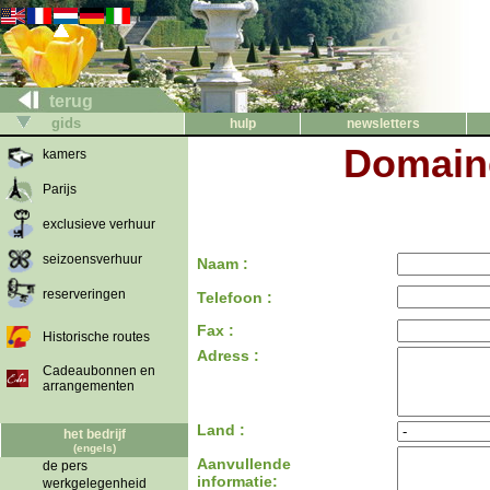
terug
gids
hulp
newsletters
Domaine
kamers
Parijs
exclusieve verhuur
seizoensverhuur
Naam :
reserveringen
Telefoon :
Fax :
Historische routes
Adress :
Cadeaubonnen en
arrangementen
Land :
het bedrijf
(engels)
Aanvullende
de pers
informatie:
werkgelegenheid