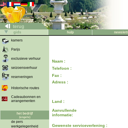
terug
gids
hulp
newslett
kamers
Parijs
exclusieve verhuur
Naam :
seizoensverhuur
Telefoon :
Fax :
reserveringen
Adress :
Historische routes
Cadeaubonnen en
arrangementen
Land :
Aanvullende
het bedrijf
informatie:
(engels)
de pers
Gewenste serviceverlening :
werkgelegenheid