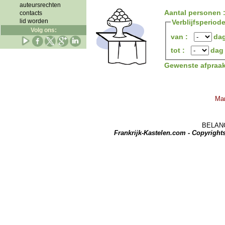
auteursrechten
Aantal personen 
contacts
lid worden
Verblijfsperiod
Volg ons:
van :
da
tot :
dag
Gewenste afpraa
Man
BELANGRI
Frankrijk-Kastelen.com - Copyrigh