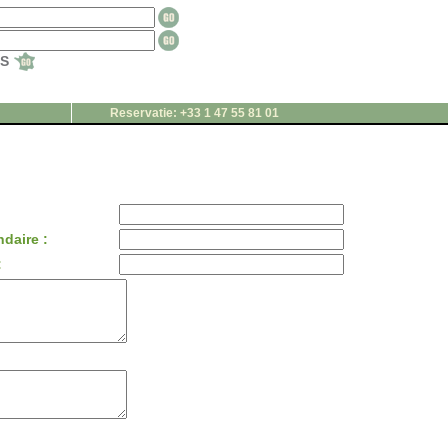
TS
Reservatie: +33 1 47 55 81 01
daire :
: