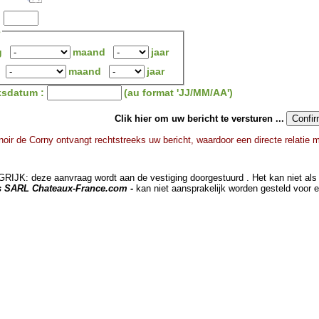
:
e
g
maand
jaar
maand
jaar
ksdatum :
(au format 'JJ/MM/AA')
Clik hier om uw bericht te versturen ...
oir de Corny ontvangt rechtstreeks uw bericht, waardoor een directe relatie 
JK: deze aanvraag wordt aan de vestiging doorgestuurd . Het kan niet als 
ts SARL Chateaux-France.com -
kan niet aansprakelijk worden gesteld voor 