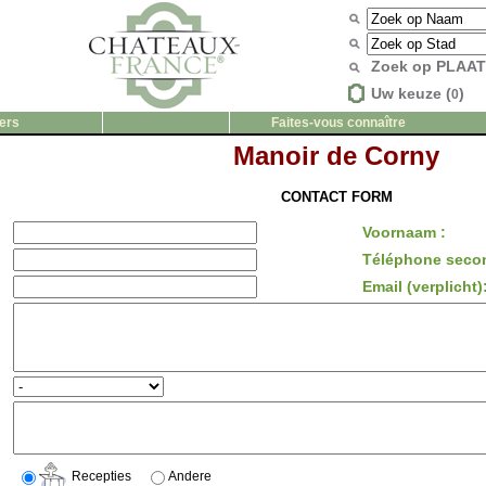
Zoek op PLAA
Uw keuze (
)
0
ers
Faites-vous connaître
Manoir de Corny
CONTACT FORM
Voornaam :
Téléphone secon
Email (verplicht)
Recepties
Andere