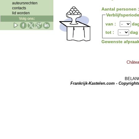
auteursrechten
contacts
Aantal personen 
lid worden
Verblijfsperiod
Volg ons:
van :
da
tot :
dag
Gewenste afpraa
Châtea
BELANGRI
Frankrijk-Kastelen.com - Copyrigh