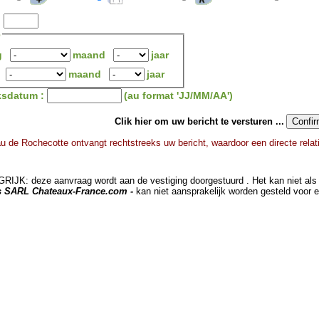
:
e
g
maand
jaar
maand
jaar
ksdatum :
(au format 'JJ/MM/AA')
Clik hier om uw bericht te versturen ...
u de Rochecotte ontvangt rechtstreeks uw bericht, waardoor een directe relat
JK: deze aanvraag wordt aan de vestiging doorgestuurd . Het kan niet als 
ts SARL Chateaux-France.com -
kan niet aansprakelijk worden gesteld voor 