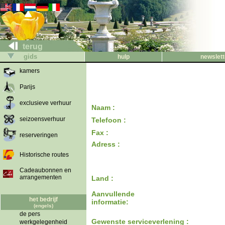
terug
gids
hulp
newslett
kamers
Parijs
exclusieve verhuur
Naam :
seizoensverhuur
Telefoon :
Fax :
reserveringen
Adress :
Historische routes
Cadeaubonnen en
arrangementen
Land :
Aanvullende
het bedrijf
informatie:
(engels)
de pers
Gewenste serviceverlening :
werkgelegenheid