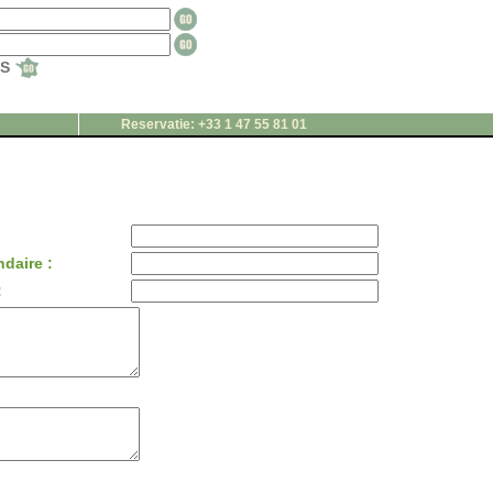
TS
Reservatie: +33 1 47 55 81 01
daire :
: