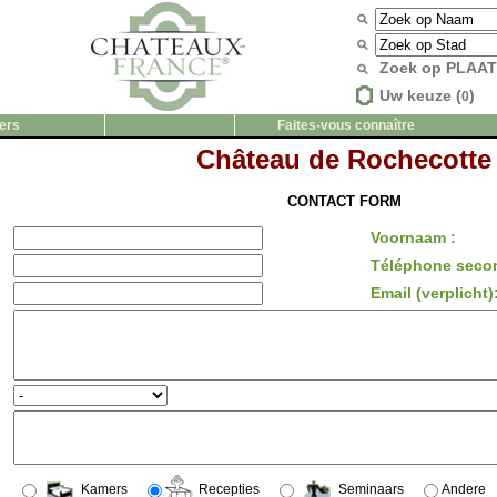
Zoek op PLAA
Uw keuze (
)
0
ers
Faites-vous connaître
Château de Rochecotte
CONTACT FORM
Voornaam :
Téléphone secon
Email (verplicht)
Kamers
Recepties
Seminaars
Andere