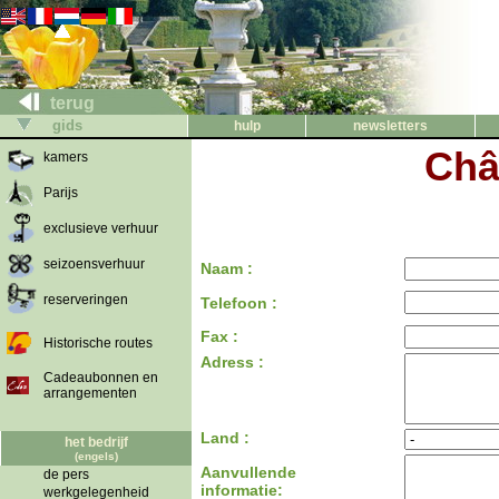
terug
gids
hulp
newsletters
Châ
kamers
Parijs
exclusieve verhuur
seizoensverhuur
Naam :
reserveringen
Telefoon :
Fax :
Historische routes
Adress :
Cadeaubonnen en
arrangementen
Land :
het bedrijf
(engels)
Aanvullende
de pers
informatie:
werkgelegenheid