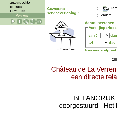
auteursrechten
contacts
Kam
Gewenste
lid worden
serviceverlening :
Andere
Volg ons:
Aantal personen 
Verblijfsperiode
van :
da
tot :
dag
Gewenste afpraa
Clik
Château de La Verreri
een directe rel
BELANGRIJK: de
doorgestuurd . Het 