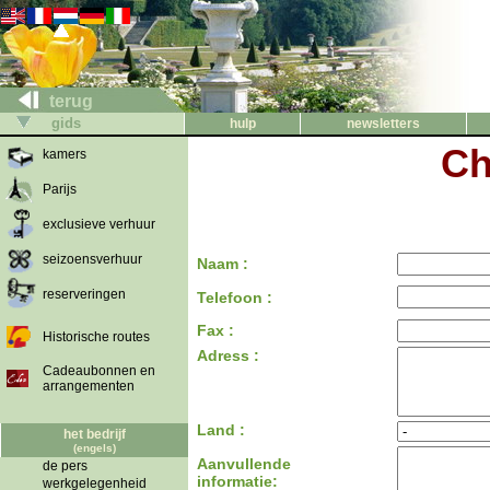
terug
gids
hulp
newsletters
Ch
kamers
Parijs
exclusieve verhuur
seizoensverhuur
Naam :
reserveringen
Telefoon :
Fax :
Historische routes
Adress :
Cadeaubonnen en
arrangementen
Land :
het bedrijf
(engels)
Aanvullende
de pers
informatie:
werkgelegenheid