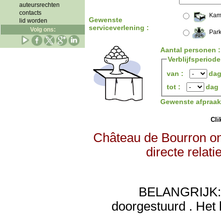
auteursrechten
contacts
Kam
Gewenste
lid worden
serviceverlening :
Volg ons:
Park
Aantal personen 
Verblijfsperiode
van :
da
tot :
dag
Gewenste afpraa
Clik
Château de Bourron on
directe relat
BELANGRIJK: de
doorgestuurd . Het 