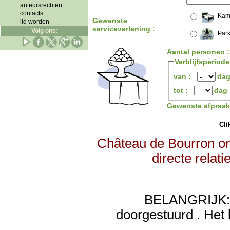
auteursrechten
contacts
Kam
Gewenste
lid worden
serviceverlening :
Volg ons:
Park
Aantal personen 
Verblijfsperiode
van :
da
tot :
dag
Gewenste afpraa
Clik
Château de Bourron on
directe relat
BELANGRIJK: de
doorgestuurd . Het 