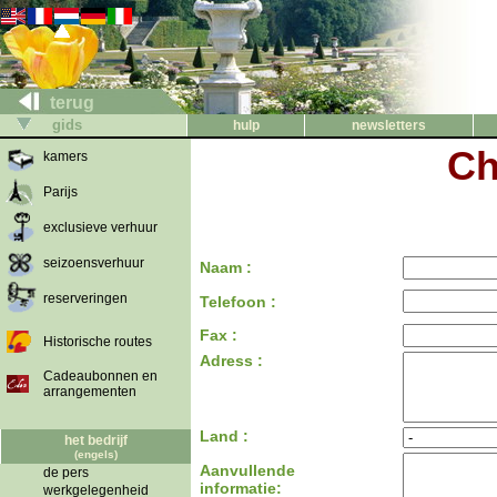
terug
gids
hulp
newsletters
Ch
kamers
Parijs
exclusieve verhuur
seizoensverhuur
Naam :
reserveringen
Telefoon :
Fax :
Historische routes
Adress :
Cadeaubonnen en
arrangementen
Land :
het bedrijf
(engels)
Aanvullende
de pers
informatie:
werkgelegenheid