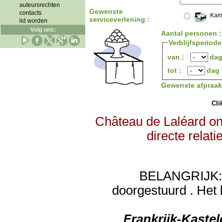
auteursrechten
Gewenste
contacts
Kam
serviceverlening :
lid worden
Volg ons:
Aantal personen 
Verblijfsperiode
van :
da
tot :
dag
Gewenste afpraa
Clik
Château de Laléard on
directe relat
BELANGRIJK: de
doorgestuurd . Het 
Frankrijk-Kaste