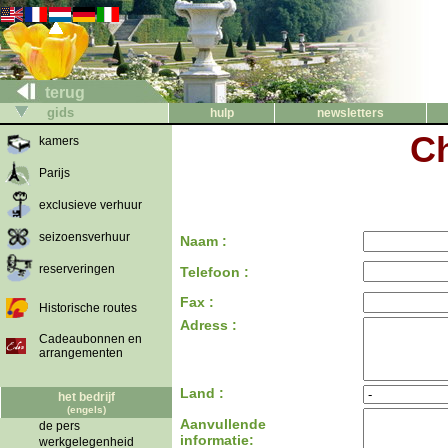
terug
gids
hulp
newsletters
Ch
kamers
Parijs
exclusieve verhuur
seizoensverhuur
Naam :
reserveringen
Telefoon :
Fax :
Historische routes
Adress :
Cadeaubonnen en
arrangementen
Land :
het bedrijf
(engels)
Aanvullende
de pers
informatie:
werkgelegenheid