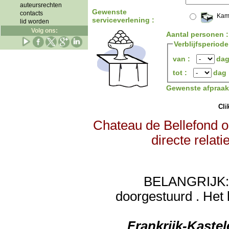
auteursrechten
Gewenste
contacts
Kam
serviceverlening :
lid worden
Volg ons:
Aantal personen 
Verblijfsperiode
van :
da
tot :
dag
Gewenste afpraa
Clik
Chateau de Bellefond o
directe relat
BELANGRIJK: de
doorgestuurd . Het 
Frankrijk-Kaste