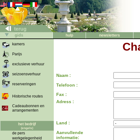
terug
gids
hulp
newsletters
Cha
kamers
Parijs
exclusieve verhuur
seizoensverhuur
Naam :
reserveringen
Telefoon :
Fax :
Historische routes
Adress :
Cadeaubonnen en
arrangementen
Land :
het bedrijf
(engels)
Aanvullende
de pers
informatie:
werkgelegenheid