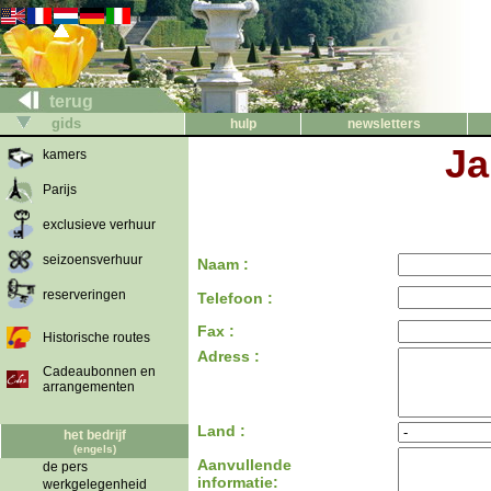
terug
gids
hulp
newsletters
Ja
kamers
Parijs
exclusieve verhuur
seizoensverhuur
Naam :
reserveringen
Telefoon :
Fax :
Historische routes
Adress :
Cadeaubonnen en
arrangementen
Land :
het bedrijf
(engels)
Aanvullende
de pers
informatie:
werkgelegenheid