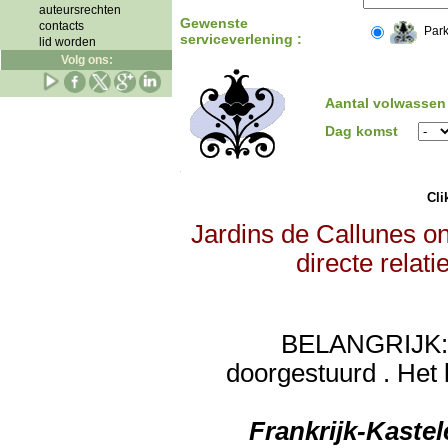
auteursrechten
Gewenste
contacts
Park
serviceverlening :
lid worden
Volg ons:
Aantal volwassen
Dag komst
Clik
Jardins de Callunes on
directe relat
BELANGRIJK: de
doorgestuurd . Het 
Frankrijk-Kaste