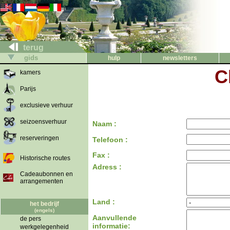
terug
gids
hulp
newsletters
C
kamers
Parijs
exclusieve verhuur
seizoensverhuur
Naam :
reserveringen
Telefoon :
Fax :
Historische routes
Adress :
Cadeaubonnen en
arrangementen
Land :
het bedrijf
(engels)
Aanvullende
de pers
informatie:
werkgelegenheid