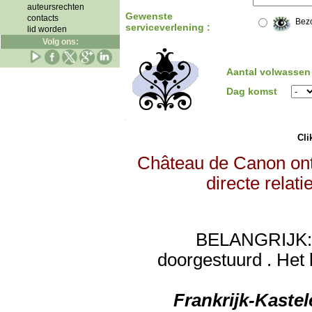
auteursrechten
Gewenste
contacts
Bez
serviceverlening :
lid worden
Volg ons:
Aantal volwassen
Dag komst
Clik
Château de Canon ont
directe relat
BELANGRIJK: de
doorgestuurd . Het 
Frankrijk-Kaste