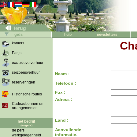
terug
gids
hulp
newsletters
Cha
kamers
Parijs
exclusieve verhuur
seizoensverhuur
Naam :
reserveringen
Telefoon :
Fax :
Historische routes
Adress :
Cadeaubonnen en
arrangementen
Land :
het bedrijf
(engels)
Aanvullende
de pers
informatie:
werkgelegenheid