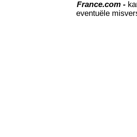
France.com -
ka
eventuële misver