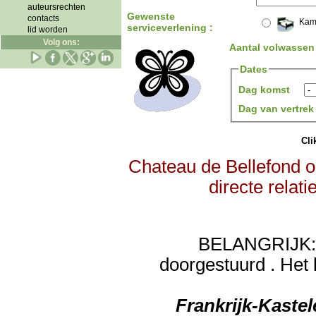
auteursrechten
Gewenste
contacts
Kam
serviceverlening :
lid worden
Volg ons:
Aantal volwassen
Dates
Dag komst
Dag van vertre
Clik
Chateau de Bellefond o
directe relat
BELANGRIJK: de
doorgestuurd . Het 
Frankrijk-Kaste