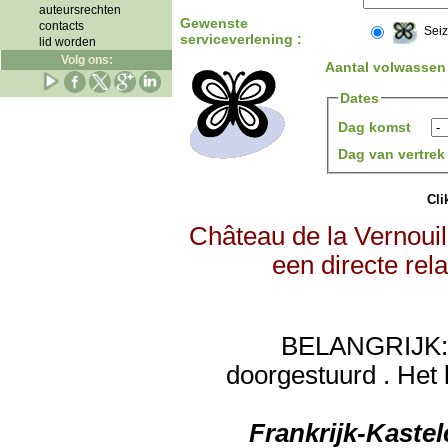
auteursrechten
Gewenste
contacts
Sei
serviceverlening :
lid worden
Volg ons:
Aantal volwassen
Dates
Dag komst
Dag van vertre
Clik
Château de la Vernouil
een directe rel
BELANGRIJK: de
doorgestuurd . Het 
Frankrijk-Kaste