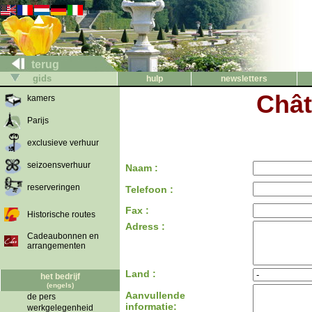
terug
gids
hulp
newsletters
Chât
kamers
Parijs
exclusieve verhuur
seizoensverhuur
Naam :
reserveringen
Telefoon :
Fax :
Historische routes
Adress :
Cadeaubonnen en
arrangementen
Land :
het bedrijf
(engels)
Aanvullende
de pers
informatie:
werkgelegenheid