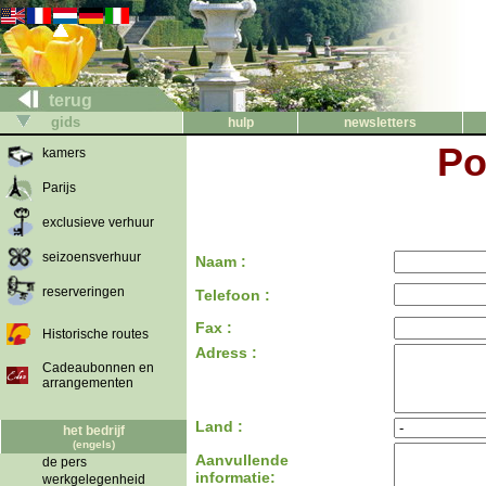
terug
gids
hulp
newsletters
Po
kamers
Parijs
exclusieve verhuur
seizoensverhuur
Naam :
reserveringen
Telefoon :
Fax :
Historische routes
Adress :
Cadeaubonnen en
arrangementen
Land :
het bedrijf
(engels)
Aanvullende
de pers
informatie:
werkgelegenheid