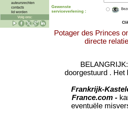
auteursrechten
Gewenste
contacts
Bez
serviceverlening :
lid worden
Volg ons:
Clik
Potager des Princes on
directe relat
BELANGRIJK: de
doorgestuurd . Het 
Frankrijk-Kaste
France.com -
ka
eventuële misver