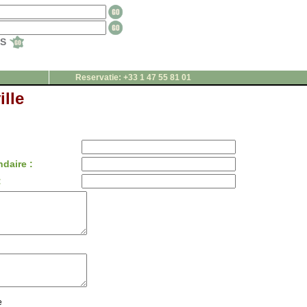
TS
Reservatie: +33 1 47 55 81 01
lle
daire :
:
e