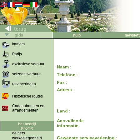
terug
gids
hulp
newslett
kamers
Parijs
exclusieve verhuur
Naam :
seizoensverhuur
Telefoon :
Fax :
reserveringen
Adress :
Historische routes
Cadeaubonnen en
arrangementen
Land :
Aanvullende
het bedrijf
informatie:
(engels)
de pers
Gewenste serviceverlening :
werkgelegenheid