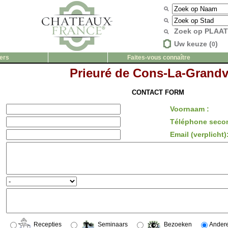
Zoek op PLAA
Uw keuze (
)
0
ers
Faites-vous connaître
Prieuré de Cons-La-Grandvi
CONTACT FORM
Voornaam :
Téléphone secon
Email (verplicht)
Recepties
Seminaars
Bezoeken
Ander