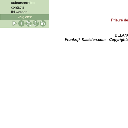
auteursrechten
contacts
lid worden
Volg ons:
Prieuré de
BELANGRI
Frankrijk-Kastelen.com - Copyrigh