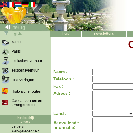
terug
gids
hulp
newsletters
kamers
Parijs
exclusieve verhuur
seizoensverhuur
Naam :
Telefoon :
reserveringen
Fax :
Historische routes
Adress :
Cadeaubonnen en
arrangementen
Land :
het bedrijf
(engels)
Aanvullende
de pers
informatie:
werkgelegenheid