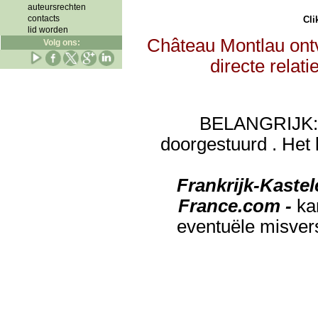
auteursrechten
contacts
Clik
lid worden
Château Montlau ontv
Volg ons:
directe relat
BELANGRIJK: de
doorgestuurd . Het 
Frankrijk-Kaste
France.com -
ka
eventuële misver