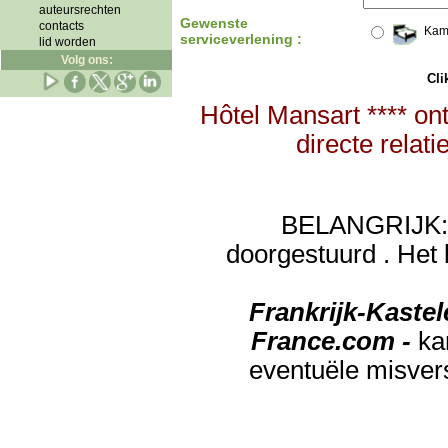
auteursrechten
Gewenste
contacts
Kam
serviceverlening :
lid worden
Volg ons:
Clik
Hôtel Mansart **** on
directe relat
BELANGRIJK: de
doorgestuurd . Het 
Frankrijk-Kaste
France.com -
ka
eventuële misver