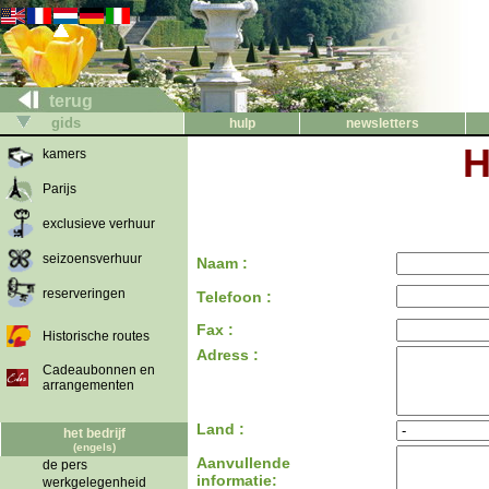
terug
gids
hulp
newsletters
H
kamers
Parijs
exclusieve verhuur
seizoensverhuur
Naam :
reserveringen
Telefoon :
Fax :
Historische routes
Adress :
Cadeaubonnen en
arrangementen
Land :
het bedrijf
(engels)
Aanvullende
de pers
informatie:
werkgelegenheid