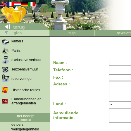
terug
gids
hulp
newslett
kamers
Parijs
exclusieve verhuur
Naam :
seizoensverhuur
Telefoon :
Fax :
reserveringen
Adress :
Historische routes
Cadeaubonnen en
arrangementen
Land :
Aanvullende
het bedrijf
informatie:
(engels)
de pers
werkgelegenheid