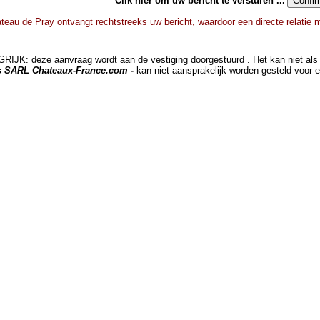
Clik hier om uw bericht te versturen ...
teau de Pray ontvangt rechtstreeks uw bericht, waardoor een directe relatie 
JK: deze aanvraag wordt aan de vestiging doorgestuurd . Het kan niet als 
ts SARL Chateaux-France.com -
kan niet aansprakelijk worden gesteld voor 