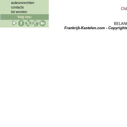
auteursrechten
contacts
Châ
lid worden
Volg ons:
BELANGRI
Frankrijk-Kastelen.com - Copyrigh