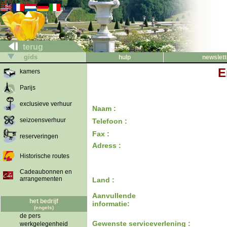
terug
gids
hulp
newslett
E
kamers
Parijs
exclusieve verhuur
Naam :
seizoensverhuur
Telefoon :
Fax :
reserveringen
Adress :
Historische routes
Cadeaubonnen en
arrangementen
Land :
Aanvullende
het bedrijf
informatie:
(engels)
de pers
Gewenste serviceverlening :
werkgelegenheid