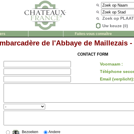
Zoek op PLAA
Uw keuze (
)
0
ers
Faites-vous connaître
mbarcadère de l'Abbaye de Maillezais -
CONTACT FORM
Voornaam :
Téléphone secon
Email (verplicht)
Bezoeken
Andere