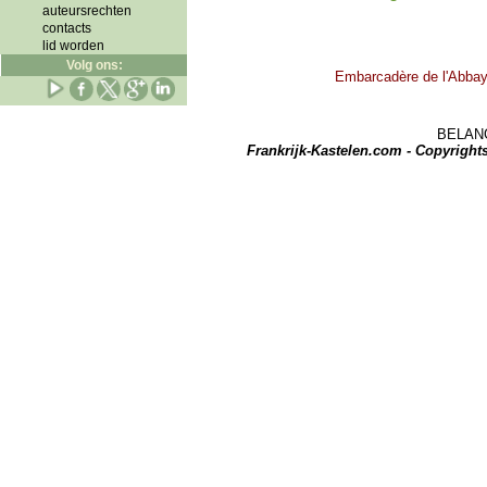
auteursrechten
contacts
lid worden
Volg ons:
Embarcadère de l'Abbaye
BELANGRI
Frankrijk-Kastelen.com - Copyrigh