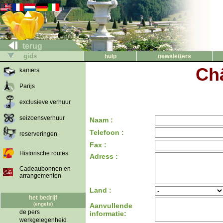
terug
gids
hulp
newsletters
Ch
kamers
Parijs
exclusieve verhuur
seizoensverhuur
Naam :
Telefoon :
reserveringen
Fax :
Historische routes
Adress :
Cadeaubonnen en
arrangementen
Land :
het bedrijf
(engels)
Aanvullende
de pers
informatie:
werkgelegenheid