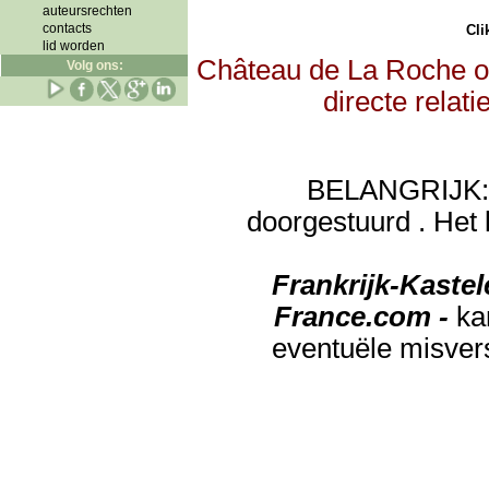
auteursrechten
contacts
Clik
lid worden
Château de La Roche on
Volg ons:
directe relat
BELANGRIJK: de
doorgestuurd . Het 
Frankrijk-Kaste
France.com -
ka
eventuële misver