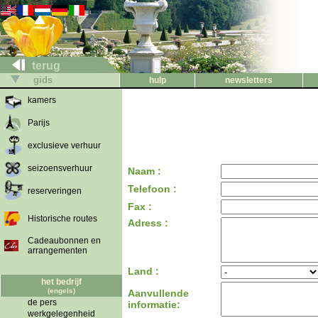
terug
gids
hulp
newsletters
kamers
Parijs
exclusieve verhuur
seizoensverhuur
Naam :
Telefoon :
reserveringen
Fax :
Historische routes
Adress :
Cadeaubonnen en
arrangementen
Land :
het bedrijf
(engels)
Aanvullende
de pers
informatie:
werkgelegenheid