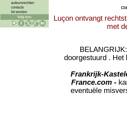
auteursrechten
contacts
Clik
lid worden
Luçon ontvangt rechtst
Volg ons:
met d
BELANGRIJK: de
doorgestuurd . Het 
Frankrijk-Kaste
France.com -
ka
eventuële misver