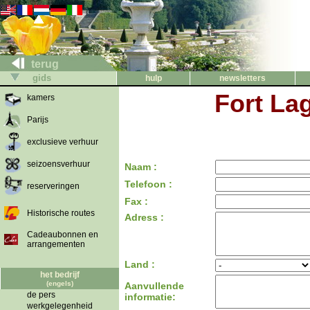
terug
gids
hulp
newsletters
Fort La
kamers
Parijs
exclusieve verhuur
seizoensverhuur
Naam :
Telefoon :
reserveringen
Fax :
Historische routes
Adress :
Cadeaubonnen en
arrangementen
Land :
het bedrijf
(engels)
Aanvullende
de pers
informatie:
werkgelegenheid