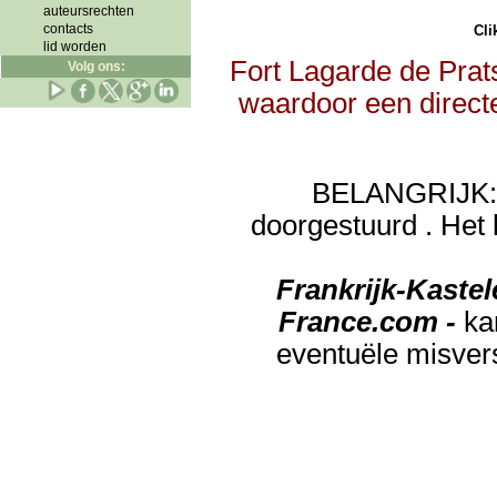
auteursrechten
contacts
Clik
lid worden
Fort Lagarde de Prat
Volg ons:
waardoor een directe
BELANGRIJK: de
doorgestuurd . Het 
Frankrijk-Kaste
France.com -
ka
eventuële misver