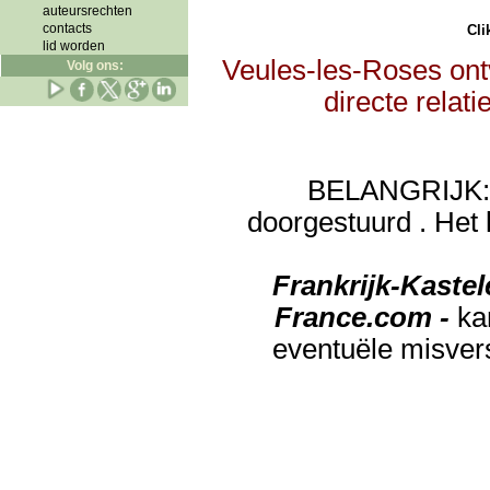
auteursrechten
contacts
Clik
lid worden
Veules-les-Roses ont
Volg ons:
directe relat
BELANGRIJK: de
doorgestuurd . Het 
Frankrijk-Kaste
France.com -
ka
eventuële misver