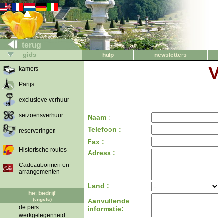
terug
gids
hulp
newsletters
V
kamers
Parijs
exclusieve verhuur
seizoensverhuur
Naam :
Telefoon :
reserveringen
Fax :
Historische routes
Adress :
Cadeaubonnen en
arrangementen
Land :
het bedrijf
(engels)
Aanvullende
de pers
informatie:
werkgelegenheid