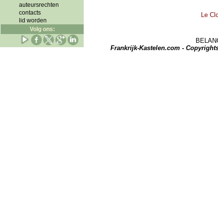
auteursrechten
contacts
Le Clo
lid worden
Volg ons:
BELANGRI
Frankrijk-Kastelen.com - Copyrigh