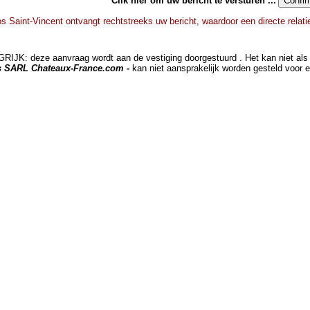
Clik hier om uw bericht te versturen ...
s Saint-Vincent ontvangt rechtstreeks uw bericht, waardoor een directe relat
JK: deze aanvraag wordt aan de vestiging doorgestuurd . Het kan niet als 
ts SARL Chateaux-France.com -
kan niet aansprakelijk worden gesteld voor 