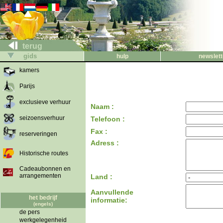
terug
gids
hulp
newslett
kamers
Parijs
exclusieve verhuur
Naam :
seizoensverhuur
Telefoon :
Fax :
reserveringen
Adress :
Historische routes
Cadeaubonnen en
arrangementen
Land :
Aanvullende
het bedrijf
informatie:
(engels)
de pers
werkgelegenheid