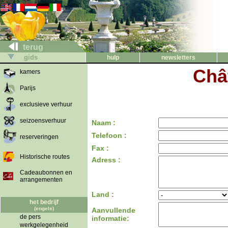
terug
gids
hulp
newsletters
Chât
kamers
Parijs
exclusieve verhuur
seizoensverhuur
Naam :
Telefoon :
reserveringen
Fax :
Historische routes
Adress :
Cadeaubonnen en
arrangementen
Land :
het bedrijf
(engels)
Aanvullende
de pers
informatie:
werkgelegenheid