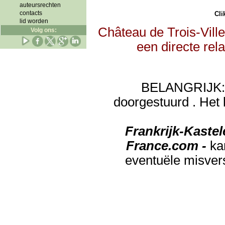
auteursrechten
contacts
Clik
lid worden
Château de Trois-Vill
Volg ons:
een directe rel
BELANGRIJK: de
doorgestuurd . Het 
Frankrijk-Kaste
France.com -
ka
eventuële misver