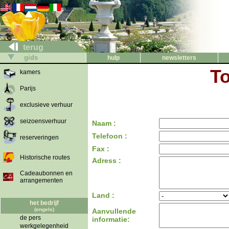
terug
gids
hulp
newsletters
T
kamers
Parijs
exclusieve verhuur
seizoensverhuur
Naam :
Telefoon :
reserveringen
Fax :
Historische routes
Adress :
Cadeaubonnen en
arrangementen
Land :
het bedrijf
(engels)
Aanvullende
de pers
informatie:
werkgelegenheid