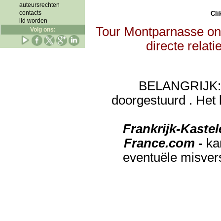
auteursrechten
contacts
Clik
lid worden
Tour Montparnasse ont
Volg ons:
directe relat
BELANGRIJK: de
doorgestuurd . Het 
Frankrijk-Kaste
France.com -
ka
eventuële misver