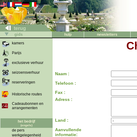
terug
gids
hulp
newsletters
C
kamers
Parijs
exclusieve verhuur
seizoensverhuur
Naam :
reserveringen
Telefoon :
Fax :
Historische routes
Adress :
Cadeaubonnen en
arrangementen
Land :
het bedrijf
(engels)
Aanvullende
de pers
informatie:
werkgelegenheid