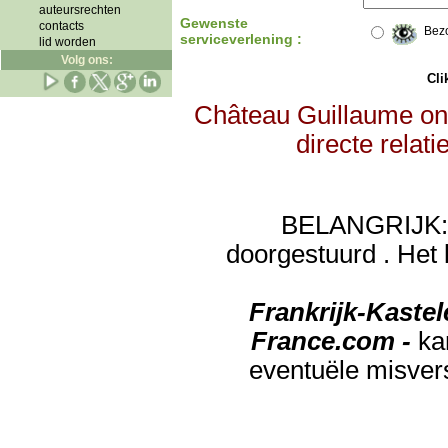
auteursrechten
Gewenste
contacts
Bez
serviceverlening :
lid worden
Volg ons:
Clik
Château Guillaume ont
directe relat
BELANGRIJK: de
doorgestuurd . Het 
Frankrijk-Kaste
France.com -
ka
eventuële misver