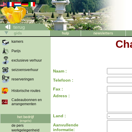
terug
gids
hulp
newsletters
Cha
kamers
Parijs
exclusieve verhuur
seizoensverhuur
Naam :
reserveringen
Telefoon :
Fax :
Historische routes
Adress :
Cadeaubonnen en
arrangementen
Land :
het bedrijf
(engels)
Aanvullende
de pers
informatie:
werkgelegenheid