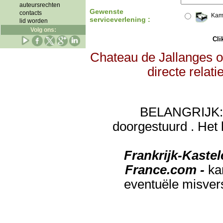
auteursrechten
Gewenste
contacts
Kam
serviceverlening :
lid worden
Volg ons:
Clik
Chateau de Jallanges o
directe relat
BELANGRIJK: de
doorgestuurd . Het 
Frankrijk-Kaste
France.com -
ka
eventuële misver