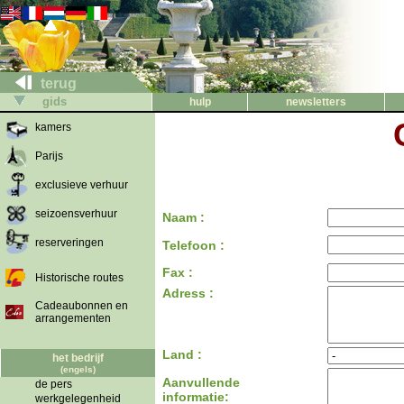
terug
gids
hulp
newsletters
kamers
Parijs
exclusieve verhuur
seizoensverhuur
Naam :
reserveringen
Telefoon :
Fax :
Historische routes
Adress :
Cadeaubonnen en
arrangementen
Land :
het bedrijf
(engels)
Aanvullende
de pers
informatie:
werkgelegenheid