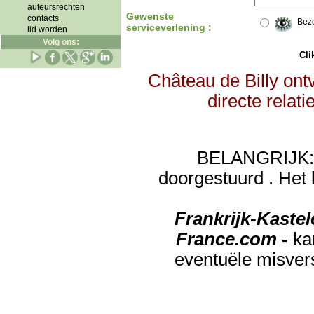
auteursrechten
Gewenste
contacts
Bez
serviceverlening :
lid worden
Volg ons:
Clik
Château de Billy ont
directe relat
BELANGRIJK: de
doorgestuurd . Het 
Frankrijk-Kaste
France.com -
ka
eventuële misver