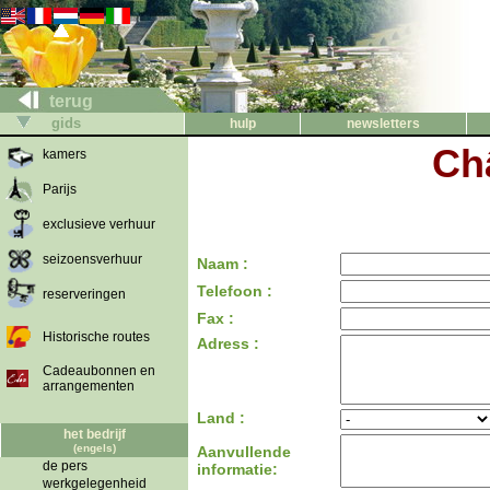
terug
gids
hulp
newsletters
Ch
kamers
Parijs
exclusieve verhuur
seizoensverhuur
Naam :
Telefoon :
reserveringen
Fax :
Historische routes
Adress :
Cadeaubonnen en
arrangementen
Land :
het bedrijf
(engels)
Aanvullende
de pers
informatie:
werkgelegenheid