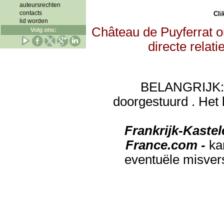
auteursrechten
contacts
Clik
lid worden
Château de Puyferrat o
Volg ons:
directe relat
BELANGRIJK: de
doorgestuurd . Het 
Frankrijk-Kaste
France.com -
ka
eventuële misver