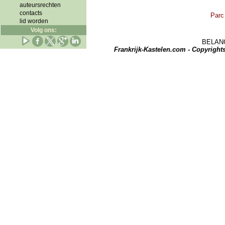
auteursrechten
contacts
Parc 
lid worden
Volg ons:
BELANGRI
Frankrijk-Kastelen.com - Copyrigh