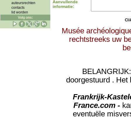
Aanvullende
auteursrechten
informatie:
contacts
lid worden
Volg ons:
Clik
Musée archéologique
rechtstreeks uw be
be
BELANGRIJK: de
doorgestuurd . Het 
Frankrijk-Kaste
France.com -
ka
eventuële misver