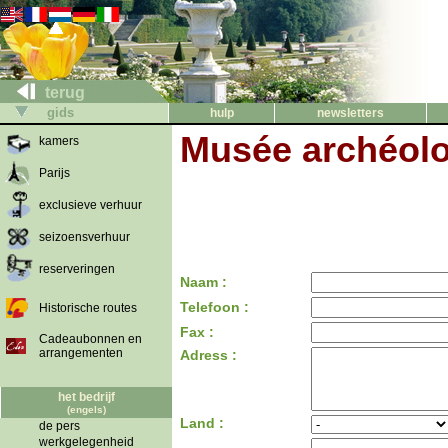
terug
gids
hulp
newsletters
Musée archéolo
kamers
Parijs
exclusieve verhuur
seizoensverhuur
reserveringen
Naam :
Telefoon :
Historische routes
Fax :
Cadeaubonnen en
arrangementen
Adress :
het bedrijf
(engels)
Land :
de pers
werkgelegenheid