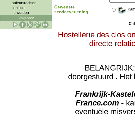
auteursrechten
Gewenste
contacts
Kam
serviceverlening :
lid worden
Volg ons:
Clik
Hostellerie des clos o
directe relat
BELANGRIJK: de
doorgestuurd . Het 
Frankrijk-Kaste
France.com -
ka
eventuële misver