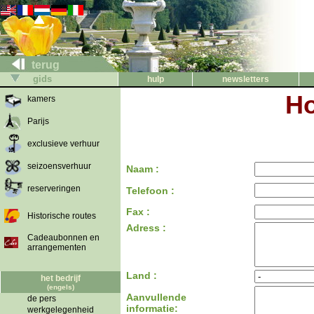
terug
gids
hulp
newsletters
Ho
kamers
Parijs
exclusieve verhuur
seizoensverhuur
Naam :
reserveringen
Telefoon :
Fax :
Historische routes
Adress :
Cadeaubonnen en
arrangementen
Land :
het bedrijf
(engels)
Aanvullende
de pers
informatie:
werkgelegenheid