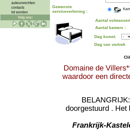
auteursrechten
Gewenste
contacts
Kam
serviceverlening :
lid worden
Volg ons:
Aantal volwassen
Aantal kamers :
Dag komst
Dag van vertrek
Clik
Domaine de Villers*
waardoor een directe
BELANGRIJK: de
doorgestuurd . Het 
Frankrijk-Kaste