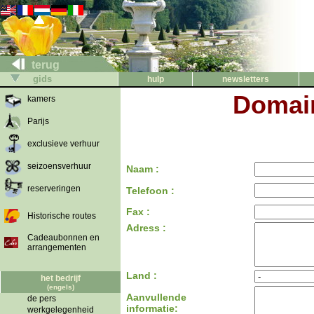
terug
gids
hulp
newsletters
Domain
kamers
Parijs
exclusieve verhuur
seizoensverhuur
Naam :
reserveringen
Telefoon :
Fax :
Historische routes
Adress :
Cadeaubonnen en
arrangementen
Land :
het bedrijf
(engels)
Aanvullende
de pers
informatie:
werkgelegenheid