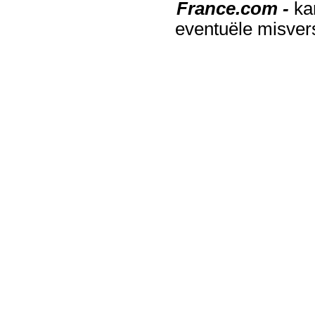
France.com -
ka
eventuële misver