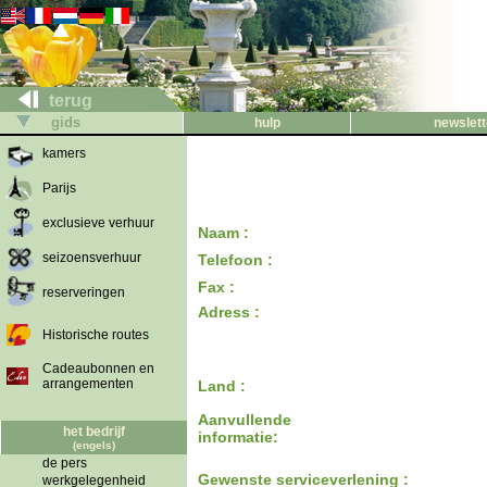
terug
gids
hulp
newslett
kamers
Parijs
exclusieve verhuur
Naam :
seizoensverhuur
Telefoon :
Fax :
reserveringen
Adress :
Historische routes
Cadeaubonnen en
arrangementen
Land :
Aanvullende
het bedrijf
informatie:
(engels)
de pers
Gewenste serviceverlening :
werkgelegenheid