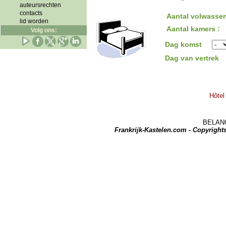
auteursrechten
contacts
Aantal volwassen
lid worden
Aantal kamers :
Volg ons:
Dag komst
Dag van vertrek
Hôtel
BELANGRI
Frankrijk-Kastelen.com - Copyrigh