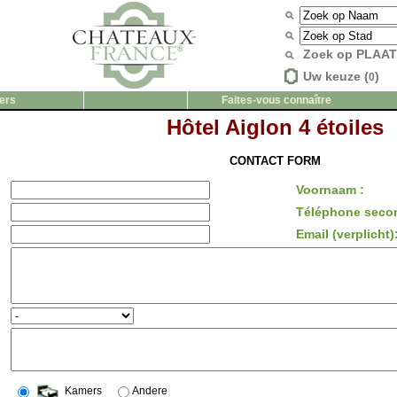
Zoek op PLAA
Uw keuze (
)
0
ers
Faites-vous connaître
Hôtel Aiglon 4 étoiles
CONTACT FORM
Voornaam :
Téléphone secon
Email (verplicht)
Kamers
Andere