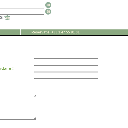
TS
Reservatie: +33 1 47 55 81 01
daire :
: