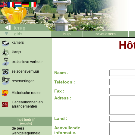
terug
gids
hulp
newsletters
Hôt
kamers
Parijs
exclusieve verhuur
seizoensverhuur
Naam :
reserveringen
Telefoon :
Fax :
Historische routes
Adress :
Cadeaubonnen en
arrangementen
Land :
het bedrijf
(engels)
Aanvullende
de pers
informatie:
werkgelegenheid