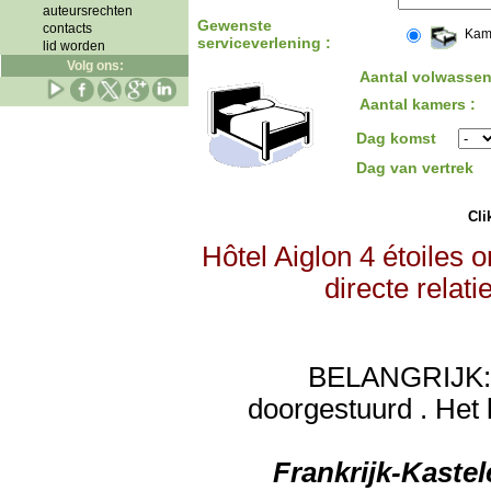
auteursrechten
Gewenste
contacts
Kam
serviceverlening :
lid worden
Volg ons:
Aantal volwassen
Aantal kamers :
Dag komst
Dag van vertrek
Clik
Hôtel Aiglon 4 étoiles 
directe relat
BELANGRIJK: de
doorgestuurd . Het 
Frankrijk-Kaste