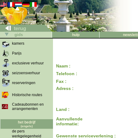
terug
gids
hulp
newslett
kamers
Parijs
exclusieve verhuur
Naam :
seizoensverhuur
Telefoon :
Fax :
reserveringen
Adress :
Historische routes
Cadeaubonnen en
arrangementen
Land :
Aanvullende
het bedrijf
informatie:
(engels)
de pers
Gewenste serviceverlening :
werkgelegenheid