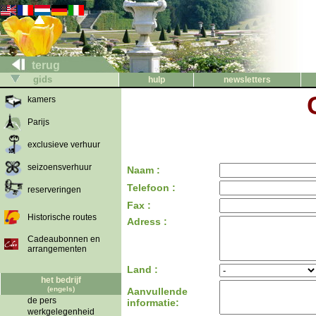
terug
gids
hulp
newsletters
kamers
Parijs
exclusieve verhuur
seizoensverhuur
Naam :
Telefoon :
reserveringen
Fax :
Historische routes
Adress :
Cadeaubonnen en
arrangementen
Land :
het bedrijf
(engels)
Aanvullende
de pers
informatie:
werkgelegenheid