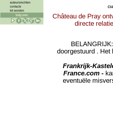
auteursrechten
contacts
Clik
lid worden
Château de Pray ontv
Volg ons:
directe relat
BELANGRIJK: de
doorgestuurd . Het 
Frankrijk-Kaste
France.com -
ka
eventuële misver