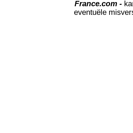
France.com -
ka
eventuële misver