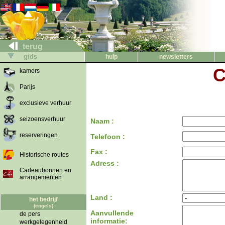
terug
gids
hulp
newsletters
C
kamers
Parijs
exclusieve verhuur
seizoensverhuur
Naam :
reserveringen
Telefoon :
Fax :
Historische routes
Adress :
Cadeaubonnen en
arrangementen
Land :
het bedrijf
(engels)
Aanvullende
de pers
informatie:
werkgelegenheid