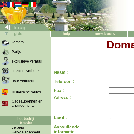
terug
gids
hulp
newsletters
Doma
kamers
Parijs
exclusieve verhuur
seizoensverhuur
Naam :
reserveringen
Telefoon :
Fax :
Historische routes
Adress :
Cadeaubonnen en
arrangementen
Land :
het bedrijf
(engels)
Aanvullende
de pers
informatie:
werkgelegenheid