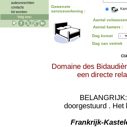
auteursrechten
Gewenste
contacts
Kam
serviceverlening :
lid worden
Volg ons:
Aantal volwassen
Aantal kamers :
Dag komst
Dag van vertrek
Clik
Domaine des Bidaudière
een directe rel
BELANGRIJK: de
doorgestuurd . Het 
Frankrijk-Kaste