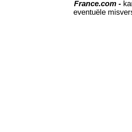
France.com -
ka
eventuële misver