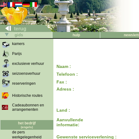
terug
gids
hulp
newslett
kamers
Parijs
exclusieve verhuur
Naam :
seizoensverhuur
Telefoon :
Fax :
reserveringen
Adress :
Historische routes
Cadeaubonnen en
arrangementen
Land :
Aanvullende
het bedrijf
informatie:
(engels)
de pers
Gewenste serviceverlening :
werkgelegenheid