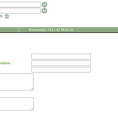
TS
Reservatie: +33 1 47 55 81 01
daire :
: