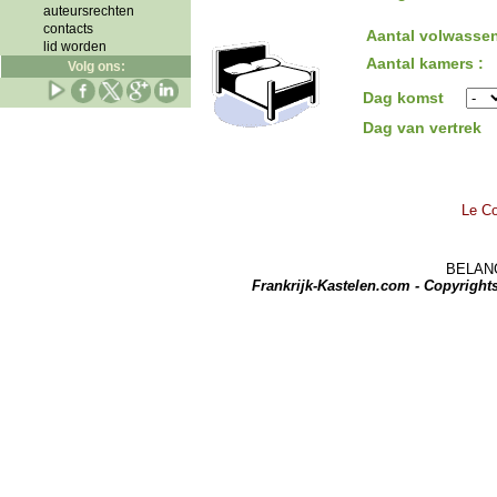
auteursrechten
contacts
Aantal volwassen
lid worden
Aantal kamers :
Volg ons:
Dag komst
Dag van vertrek
Le Co
BELANGRI
Frankrijk-Kastelen.com - Copyrigh