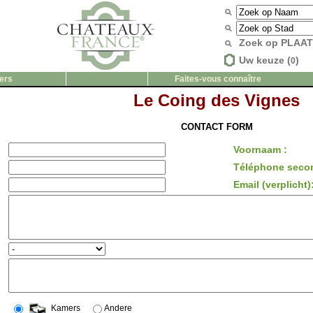
Zoek op PLAA
Uw keuze (
)
0
ers
Faites-vous connaître
Le Coing des Vignes
CONTACT FORM
Voornaam :
Téléphone secon
Email (verplicht)
Kamers
Andere