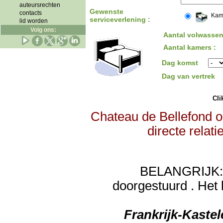
auteursrechten
Gewenste
contacts
Kam
serviceverlening :
lid worden
Volg ons:
Aantal volwassen
Aantal kamers :
Dag komst
Dag van vertrek
Clik
Chateau de Bellefond o
directe relat
BELANGRIJK: de
doorgestuurd . Het 
Frankrijk-Kaste