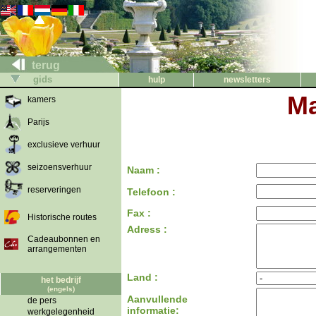
terug
gids
hulp
newsletters
Ma
kamers
Parijs
exclusieve verhuur
seizoensverhuur
Naam :
reserveringen
Telefoon :
Fax :
Historische routes
Adress :
Cadeaubonnen en
arrangementen
Land :
het bedrijf
(engels)
Aanvullende
de pers
informatie:
werkgelegenheid