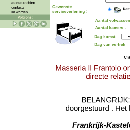
auteursrechten
Gewenste
contacts
Kam
serviceverlening :
lid worden
Volg ons:
Aantal volwassen
Aantal kamers :
Dag komst
Dag van vertrek
Clik
Masseria Il Frantoio o
directe relat
BELANGRIJK: de
doorgestuurd . Het 
Frankrijk-Kaste