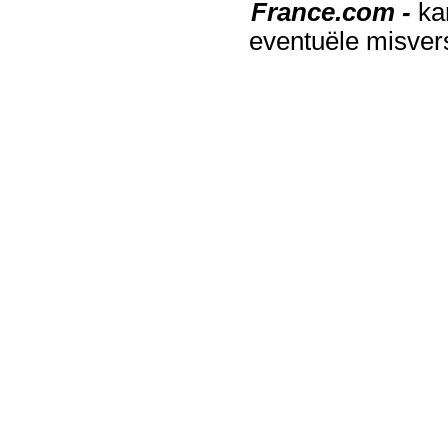
France.com -
ka
eventuële misver