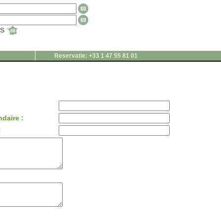
TS
Reservatie: +33 1 47 55 81 01
daire :
: