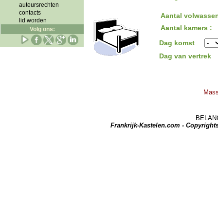
auteursrechten
contacts
Aantal volwassen
lid worden
Aantal kamers :
Volg ons:
Dag komst
Dag van vertrek
Masse
BELANGRI
Frankrijk-Kastelen.com - Copyrigh