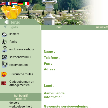
terug
gids
hulp
newslett
kamers
Parijs
exclusieve verhuur
Naam :
seizoensverhuur
Telefoon :
Fax :
reserveringen
Adress :
Historische routes
Cadeaubonnen en
arrangementen
Land :
Aanvullende
het bedrijf
informatie:
(engels)
de pers
Gewenste serviceverlening :
werkgelegenheid