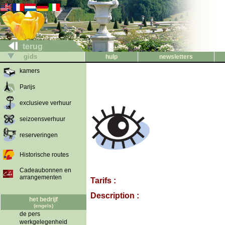
terug
gids
hulp
newsletters
kamers
Parijs
exclusieve verhuur
seizoensverhuur
reserveringen
Historische routes
Cadeaubonnen en
arrangementen
Tarifs :
Description :
het bedrijf
(engels)
de pers
werkgelegenheid