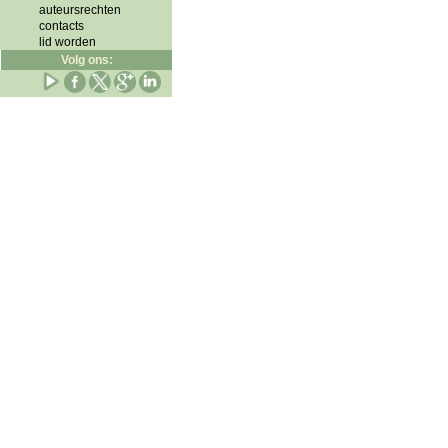
auteursrechten
contacts
lid worden
Volg ons: