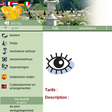
terug
gids
hulp
newsletters
kamers
Parijs
exclusieve verhuur
seizoensverhuur
reserveringen
Historische routes
Cadeaubonnen en
arrangementen
Tarifs :
Description :
het bedrijf
(engels)
de pers
werkgelegenheid