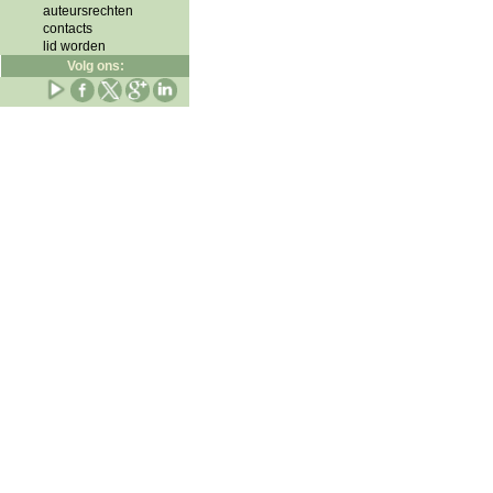
auteursrechten
contacts
lid worden
Volg ons: